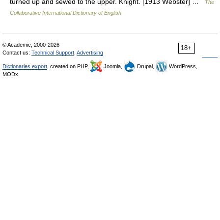
turned up and sewed to the upper. Knight. [1913 Webster] …
The
Collaborative International Dictionary of English
© Academic, 2000-2026
18+
Contact us:
Technical Support
,
Advertising
Dictionaries export
, created on PHP,
Joomla,
Drupal,
WordPress,
MODx.