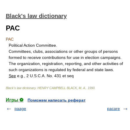
Black's law dictionary
PAC
PAC
Political Action Committee.
Committees, clubs, associations or other groups of persons
formed to receive contributions for use in election campaigns.
The organization, registration, reporting, and other activities of
such organizations is regulated by federal and state laws.
See
e.g., 2 U.S.C.A. No. 431 et seq
Black's law dictionary
.
HENRY CAMPBELL BLACK, M. A.
.
1990
.
Игры ⚽
Поможем написать реферат
paage
pacare