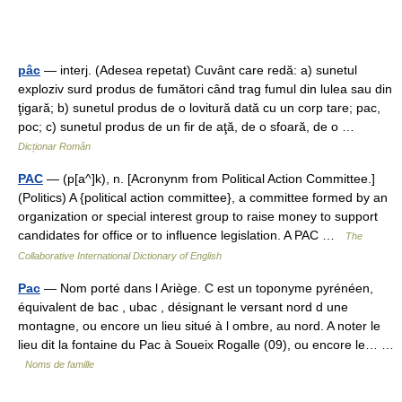
pâc
— interj. (Adesea repetat) Cuvânt care redă: a) sunetul
exploziv surd produs de fumători când trag fumul din lulea sau din
ţigară; b) sunetul produs de o lovitură dată cu un corp tare; pac,
poc; c) sunetul produs de un fir de aţă, de o sfoară, de o …
Dicționar Român
PAC
— (p[a^]k), n. [Acronynm from Political Action Committee.]
(Politics) A {political action committee}, a committee formed by an
organization or special interest group to raise money to support
candidates for office or to influence legislation. A PAC …
The
Collaborative International Dictionary of English
Pac
— Nom porté dans l Ariège. C est un toponyme pyrénéen,
équivalent de bac , ubac , désignant le versant nord d une
montagne, ou encore un lieu situé à l ombre, au nord. A noter le
lieu dit la fontaine du Pac à Soueix Rogalle (09), ou encore le… …
Noms de famille