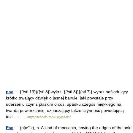
pac
— {{/stl 13}}{{stl 8}}wykrz. {{/stl 8}}{{stl 7}} wyraz naśladujący
krótko trwający dźwięk o jasnej barwie, jaki powstaje przy
uderzeniu czymś płaskim o coś, upadku czegoś miękkiego na
twardą powierzchnię; oznaczający także czynność powodującą
taki… …
Langenscheidt Polski wyjaśnień
Pac
— (p[a^]k), n. A kind of moccasin, having the edges of the sole