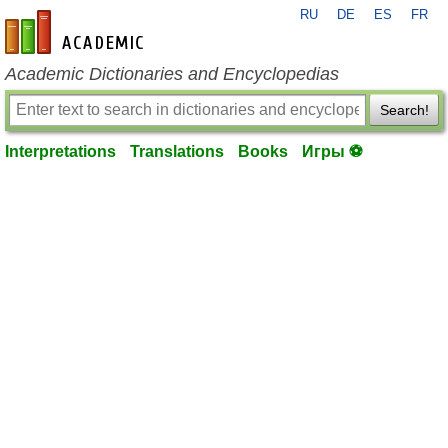
RU
DE
ES
FR
en-academic.com
Academic Dictionaries and Encyclopedias
Search!
Interpretations
Translations
Books
Игры ⚽